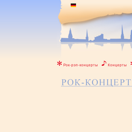
Рок-рэп-концерты
Концерты