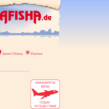
Балет/Танец
Разное