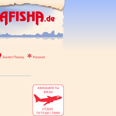
Балет/Танец
Разное