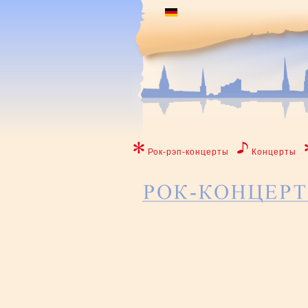
Рок-рэп-концерты
Концерты