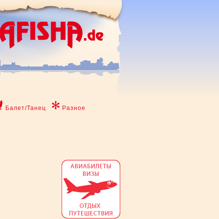
Балет/Танец
Разное