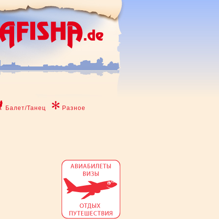
Балет/Танец
Разное