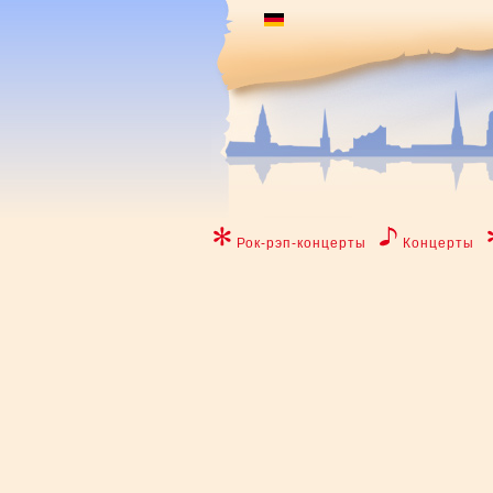
Рок-рэп-концерты
Концерты