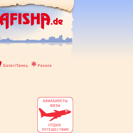
Балет/Танец
Разное