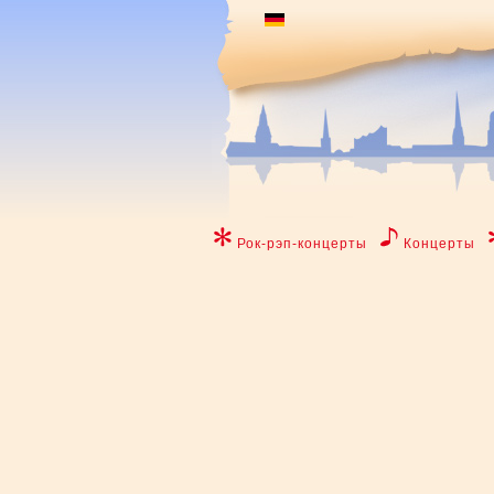
Рок-рэп-концерты
Концерты