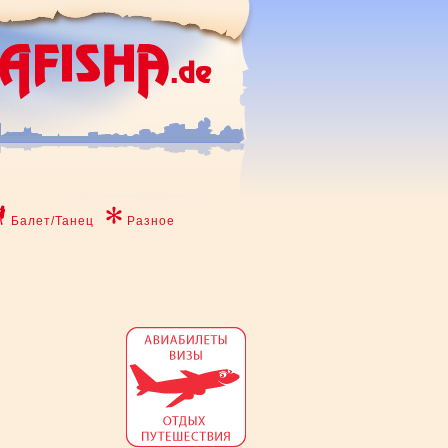
Балет/Танец
Разное