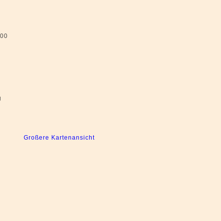
200
g
Großere Kartenansicht