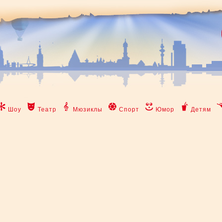
Шоу
Театр
Мюзиклы
Спорт
Юмор
Детям