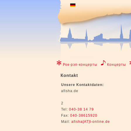
Рок-рэп-концерты
Концерты
Коntakt
Unsere Kontaktdaten:
afisha.de
2
Tel:
040-38 14 79
Fax:
040-38615920
Mail:
afisha[AT]t-online.de