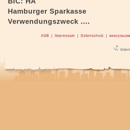
BIC: HA
Hamburger Sparkasse
Verwendungszweck ....
AGB
|
Impressum
|
Datenschutz
|
консульски
Inter