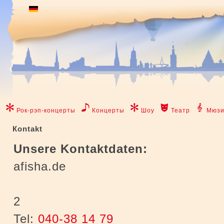
Рок-рэп-концерты
Концерты
Шоу
Театр
Мюзи
Коntakt
Unsere Kontaktdaten:
afisha.de
2
Tel:
040-38 14 79