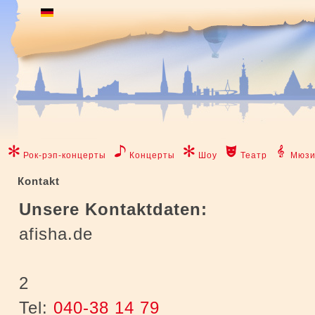
Рок-рэп-концерты
Концерты
Шоу
Театр
Мюзи
Коntakt
Unsere Kontaktdaten:
afisha.de
2
Tel:
040-38 14 79