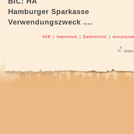
BIC: HA
Hamburger Sparkasse
Verwendungszweck ....
AGB
|
Impressum
|
Datenschutz
|
консульски
Inter