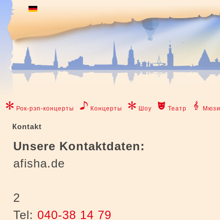
Рок-рэп-концерты
Концерты
Шоу
Театр
Мюзи
Коntakt
Unsere Kontaktdaten:
afisha.de
2
Tel:
040-38 14 79