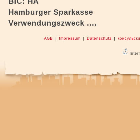
BIC: HA
Hamburger Sparkasse
Verwendungszweck ....
AGB
|
Impressum
|
Datenschutz
|
консульски
Inter