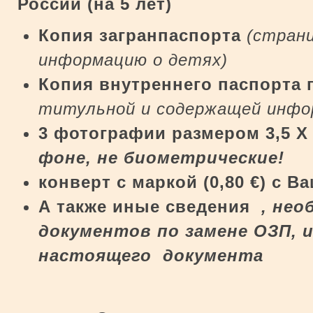
России (на 5 лет)
Копия загранпаспорта
(стран
информацию о детях)
Копия внутреннего паспорта 
титульной и содержащей инфор
3 фотографии размером 3,5 Х 
фоне,
не биометрические!
конверт
c
маркой (0,80
€
) с В
А также иные сведения
, нео
документов по замене ОЗП, и
настоящего документа