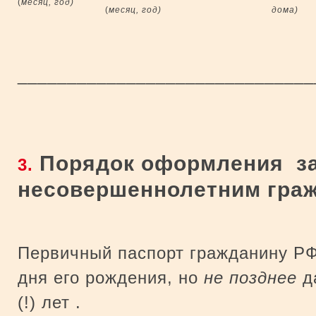
(
месяц, год)
(
месяц, год)
дома)
_____________________________
Порядок оформления за
3.
несовершеннолетним гра
Первичный паспорт гражданину Р
дня его рождения, но
не позднее
д
(!) лет .