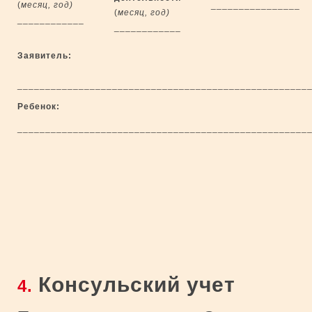
(
месяц, год)
________________
(
месяц, год)
____________
____________
Заявитель:
____________________________________________________
Ребенок:
____________________________________________________
Консульский учет
4.