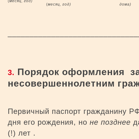
(
месяц, год)
(
месяц, год)
дома)
_____________________________
Порядок оформления за
3.
несовершеннолетним гра
Первичный паспорт гражданину Р
дня его рождения, но
не позднее
д
(!) лет .