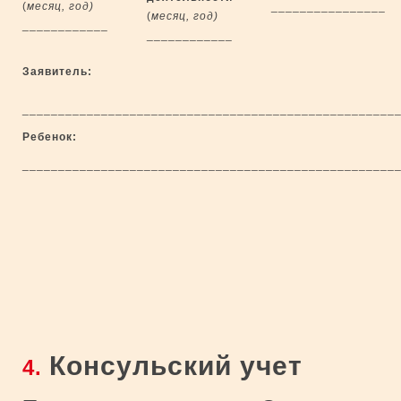
(
месяц, год)
________________
(
месяц, год)
____________
____________
Заявитель:
____________________________________________________
Ребенок:
____________________________________________________
Консульский учет
4.