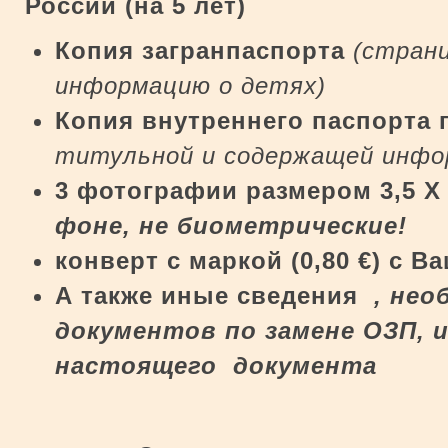
России (на 5 лет)
Копия загранпаспорта
(стран
информацию о детях)
Копия внутреннего паспорта 
титульной и содержащей инфор
3 фотографии размером 3,5 Х 
фоне,
не биометрические!
конверт
c
маркой (0,80
€
) с В
А также иные сведения
, нео
документов по замене ОЗП, и
настоящего документа