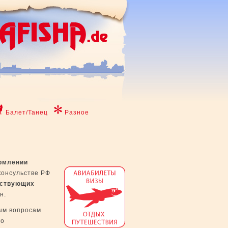
Балет/Танец
Разное
рмлении
консульстве РФ
тствующих
н.
ым вопросам
го