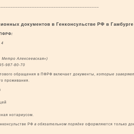
____________________________________
онных документов в Генконсульстве РФ в Гамбурге
 ПФРФ
:
 4
т. Метро Алексеевская»)
95-987-80-70
чтового обращения в ПФРФ включает документы,
которые
завер
яю
го проживания.
и
цей
нная нотариусом.
енконсульстве РФ
в обязательном порядке
оформляются только до