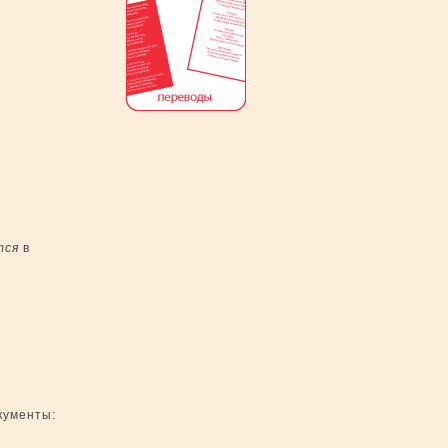
тся
в
кументы: