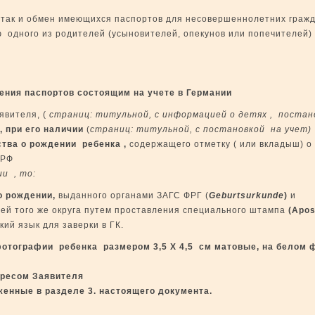
так и обмен имеющихся паспортов для несовершеннолетних гражда
 одного из родителей (усыновителей, опекунов или попечителей)
ния паспортов состоящим на учете в Германии
явителя, (
страниц: титульной, с информацией о детях , постан
а,
при его наличии
(
страниц: титульной, с постановкой на учет)
ства о рождении ребенка ,
содержащего отметку ( или вкладыш) о 
 РФ
ии , то:
о рождении,
выданного органами ЗАГС ФРГ (
Geburts
urkunde
)
и
ей того же округа путем проставления специального штампа
(Apost
кий язык для заверки в ГК.
фотографии ребенка размером 3,5 Х 4,5 см матовые, на белом 
дресом Заявителя
женные в разделе 3. настоящего документа.