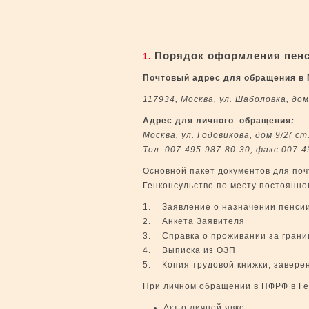
________________________
Порядок оформления пенси
1.
Почтовый адрес для обращения в
117934, Москва, ул. Шаболовка, дом
Адрес для личного обращения
:
Москва, ул. Годовикова, дом 9/2( с
Тел. 007-495-987-80-30, факс 007-4
Основной пакет документов для по
Генконсульстве по месту постоянно
1. Заявление о назначении пенси
2. Анкета Заявителя
3. Справка о проживании за грани
4. Выписка из ОЗП
5. Копия трудовой книжки, завере
При личном обращении в ПФРФ в Г
Акт о личной явке