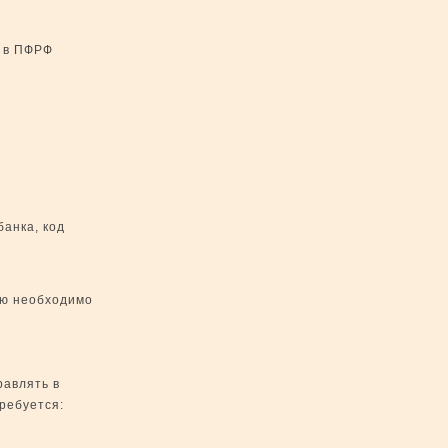
м в ПФРФ
банка, код
ию необходимо
равлять в
требуется: