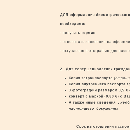
ДЛЯ оформления биометрического 
необходимо:
- получить
термин
- отпечатать заявление на оформл
- актуальная фотография для паспо
2. Для совершеннолетних граждан
Копия загранпаспорта
(страни
Копия внутреннего паспорта г
3 фотографии размером 3,5 Х 
конверт
c
маркой (0,80
€
) с В
А также иные сведения
, необ
настоящего документа
Срок изготовления паспор