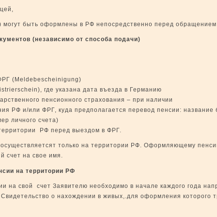
цей,
) могут быть оформлены в РФ непосредственно перед обращение
кументов (
независимо от способа подачи
)
ФРГ (Meldebescheinigung)
strierschein), где указана дата въезда в Германию
дарственного пенсионного страхования – при наличии
ия РФ и/или ФРГ, куда предполагается перевод пенсии: название 
омер личного счета)
территории РФ перед выездом в ФРГ.
 осуществляетсят только на территории РФ. Оформляющему пенс
й счет на свое имя.
нсии на территории РФ
и на свой счет Заявителю необходимо в начале каждого года нап
 Свидетельство о нахождении в живых,.для оформления которого 