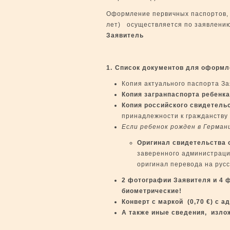
Оформление первичных паспортов, 
лет) осуществляется по заявлению
Заявитель
1.
Список документов для оформле
Копия актуального паспорта За
Копия загранпаспорта ребенк
Копия российского свидетель
принадлежности к гражданству
Если ребенок рожден в Герман
Оригинал свидетельства 
заверенного администраци
оригинал перевода на русс
2 фотографии Заявителя и 4 
биометрические!
Конверт
c
маркой (0,70
€
) с а
А также иные сведения, изло