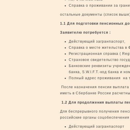
Справка о проживании за грани
остальные документы (список выше
1.1 Для подготовки пенсионных до
Заявителю потребуется :
Действующий загранпаспорт,
Справка о месте жительства в 
Регистрационная справка ( Regi
Страховое свидетельство госу
Банковские реквизиты учрежден
банка, S.W.I.F.T.-код банка и н
Полный адрес проживания на 
После назначения пенсии выплата
иметь в Сбербанке России расчетны
1.2 Для продолжения выплаты пе
Для беспрерывного получения пенси
российские органы соцобеспечения
Действующий загранпаспорт