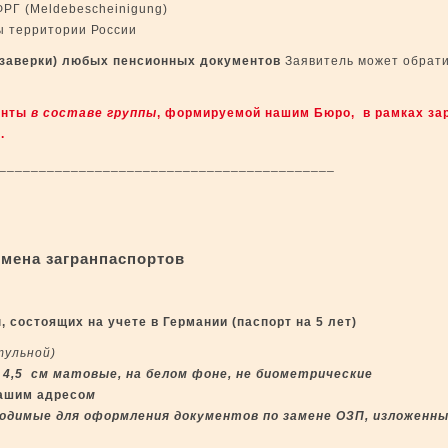
ФРГ (Meldebescheinigung)
ы территории России
заверки)
любых пенсионных
документов
Заявитель может обрати
енты
в составе группы
, формируемой нашим Бюро, в рамках за
.
_______________________________________
мена загранпаспортов
 состоящих на учете в Германии (паспорт на 5 лет)
тульной)
 4,5 см матовые, на белом фоне,
не биометрические
Вашим адресо
м
ходимые для оформления документов по замене ОЗП, изложенные