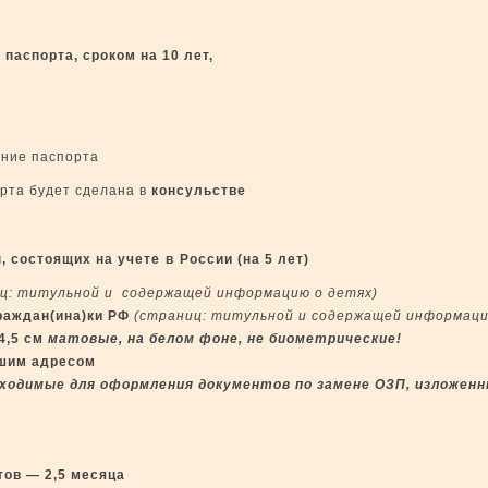
паспорта, сроком на 10 лет,
ение паспорта
рта будет сделана в
консульстве
, состоящих на учете
в
России (на 5 лет)
ц: титульной и соде
р
жащей информацию о детях)
раждан(ина)ки РФ
(страниц: титульной и содержащей информаци
4,5 см
матовые, на белом фоне,
не биометрические!
ашим адресом
ходимые для оформления документов по замене ОЗП, изложенны
тов — 2,5 месяца