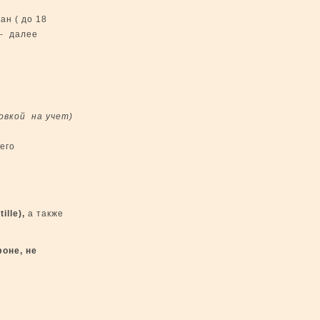
н ( до 18
 - далее
овкой на учет)
его
ille),
а также
фоне,
не