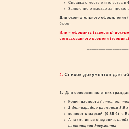
Справка о месте жительства в 
Заявление о выезде за предел
Для окончательного оформления (
бюро.
Или – оформить (заверить) докум
согласованного времени (термина)
_____________________
Список документов для об
2.
1. Для совершеннолетних граждан,
Копия паспорта
( страниц: ти
3 фотографии размером 3,5 х
конверт
c
маркой (0,85
€
) с 
А также иные сведения
, необ
настоящего документа