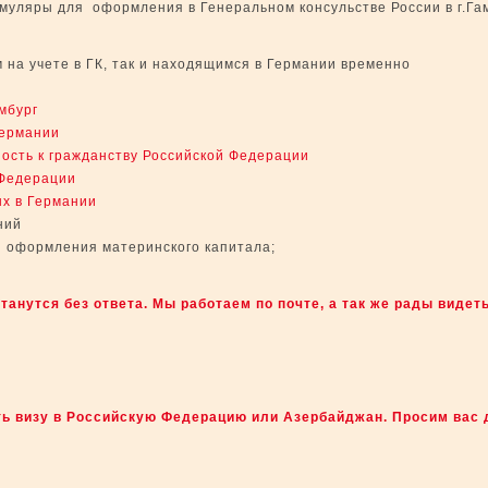
муляры для оформления в Генеральном консульстве России в г.Га
 на учете в ГК, так и находящимся в Германии временно
амбург
Германии
ость к гражданству Российской Федерации
 Федерации
ых в Германии
ний
я оформления материнского капитала;
анутся без ответа. Мы работаем по почте, а так же рады видет
ь визу в Российскую Федерацию или Азербайджан.
Просим вас 