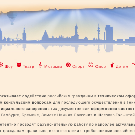
Шоу
Театр
Мюзиклы
Спорт
Юмор
Детям
оказывает содействие
российским гражданам в
техническом офо
ым консульским вопросам
для последующего осуществления в Ген
ициального заверения
этих документов или
оформления соотве
 Гамбурге, Бремене, Землях Нижняя Саксония и Шлезвиг-Гольштей
етентно проводят разъяснительную работу по наиболее актуальн
т гражданам правильно, в соответствии с требованиями российско