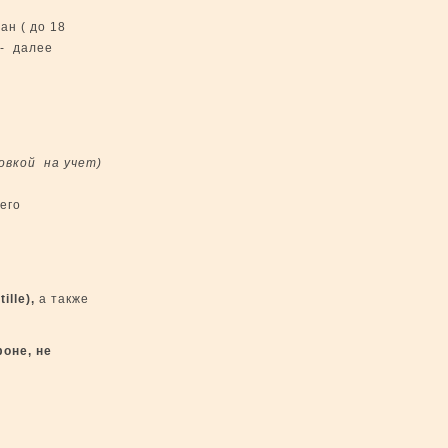
н ( до 18
 - далее
овкой на учет)
его
ille),
а также
фоне,
не