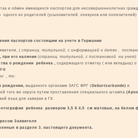
так и обмен имеющихся паспортов для несовершеннолетних гражда
 одного из родителей (усыновителей, опекунов или попечителей)
ния паспортов состоящим на учете в Германии
явителя, (
страниц: титульной, с информацией о детях , постан
а,
при его наличии
(
страниц: титульной, с постановкой на учет)
ства о рождении ребенка ,
содержащего отметку ( или вкладыш) о 
 РФ
ии , то:
о рождении,
выданного органами ЗАГС ФРГ (
Geburts
urkunde
)
и
ей того же округа путем проставления специального штампа
(Apost
кий язык для заверки в ГК.
фотографии ребенка размером 3,5 Х 4,5 см матовые, на белом 
дресом Заявителя
женные в разделе 3. настоящего документа.