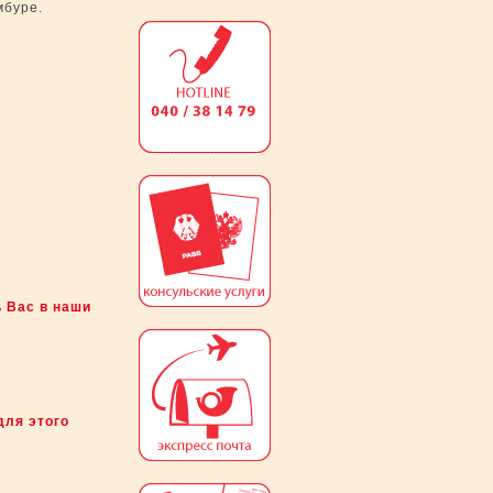
мбуре.
ь Вас в наши
для этого