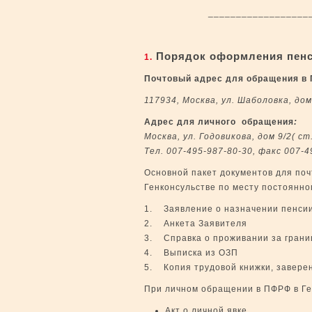
________________________
Порядок оформления пенси
1.
Почтовый адрес для обращения в
117934, Москва, ул. Шаболовка, дом
Адрес для личного обращения
:
Москва, ул. Годовикова, дом 9/2( с
Тел. 007-495-987-80-30, факс 007-4
Основной пакет документов для по
Генконсульстве по месту постоянно
1. Заявление о назначении пенси
2. Анкета Заявителя
3. Справка о проживании за грани
4. Выписка из ОЗП
5. Копия трудовой книжки, завере
При личном обращении в ПФРФ в Г
Акт о личной явке