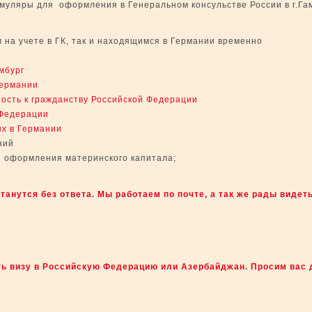
муляры для оформления в Генеральном консульстве России в г.Га
 на учете в ГК, так и находящимся в Германии временно
амбург
Германии
ость к гражданству Российской Федерации
 Федерации
ых в Германии
ний
я оформления материнского капитала;
анутся без ответа. Мы работаем по почте, а так же рады видет
ь визу в Российскую Федерацию или Азербайджан.
Просим вас 