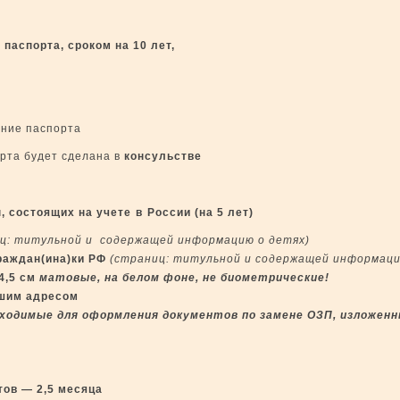
паспорта, сроком на 10 лет,
ение паспорта
рта будет сделана в
консульстве
, состоящих на учете
в
России (на 5 лет)
ц: титульной и соде
р
жащей информацию о детях)
раждан(ина)ки РФ
(страниц: титульной и содержащей информаци
4,5 см
матовые, на белом фоне,
не биометрические!
ашим адресом
ходимые для оформления документов по замене ОЗП, изложенны
тов — 2,5 месяца