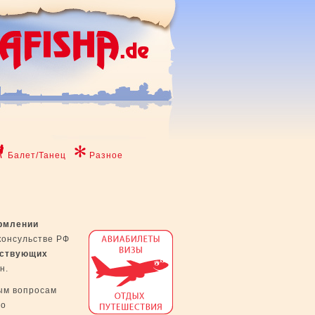
Балет/Танец
Разное
рмлении
консульстве РФ
тствующих
н.
ым вопросам
го