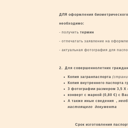
ДЛЯ оформления биометрического 
необходимо:
- получить
термин
- отпечатать заявление на оформл
- актуальная фотография для паспо
2. Для совершеннолетних граждан
Копия загранпаспорта
(страни
Копия внутреннего паспорта г
3 фотографии размером 3,5 Х 
конверт
c
маркой (0,80
€
) с В
А также иные сведения
, необ
настоящего документа
Срок изготовления паспор