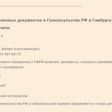
____________________________________
онных документов в Генконсульстве РФ в Гамбурге
 ПФРФ
:
 4
т. Метро Алексеевская»)
95-987-80-70
чтового обращения в ПФРФ включает документы,
которые
завер
яю
го проживания.
и
цей
нная нотариусом.
енконсульстве РФ
в обязательном порядке
оформляются только до