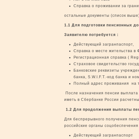
Справка о проживании за грани
остальные документы (список выше
1.1 Для подготовки пенсионных до
Заявителю потребуется :
Действующий загранпаспорт,
Справка о месте жительства в 
Регистрационная справка ( Regi
Страховое свидетельство госу
Банковские реквизиты учрежден
банка, S.W.I.F.T.-код банка и н
Полный адрес проживания на 
После назначения пенсии выплата
иметь в Сбербанке России расчетны
1.2 Для продолжения выплаты пе
Для беспрерывного получения пенси
российские органы соцобеспечения
Действующий загранпаспорт