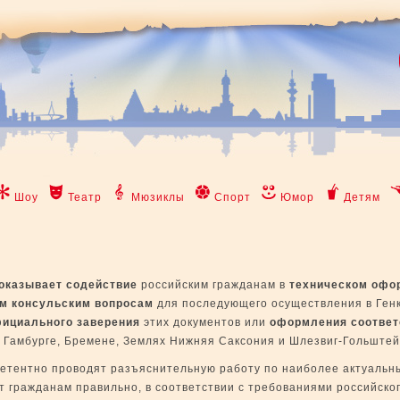
Шоу
Театр
Мюзиклы
Спорт
Юмор
Детям
оказывает содействие
российским гражданам в
техническом офо
ым консульским вопросам
для последующего осуществления в Ген
ициального заверения
этих документов или
оформления соотве
 Гамбурге, Бремене, Землях Нижняя Саксония и Шлезвиг-Гольштей
етентно проводят разъяснительную работу по наиболее актуальн
т гражданам правильно, в соответствии с требованиями российско