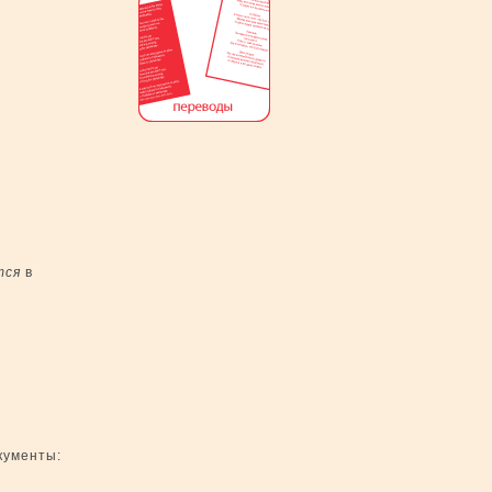
тся
в
кументы: