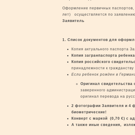
Оформление первичных паспортов, 
лет) осуществляется по заявлению
Заявитель
1.
Список документов для оформле
Копия актуального паспорта За
Копия загранпаспорта ребенк
Копия российского свидетель
принадлежности к гражданству
Если ребенок рожден в Герман
Оригинал свидетельства 
заверенного администраци
оригинал перевода на русс
2 фотографии Заявителя и 4 
биометрические!
Конверт
c
маркой (0,70
€
) с а
А также иные сведения, изло