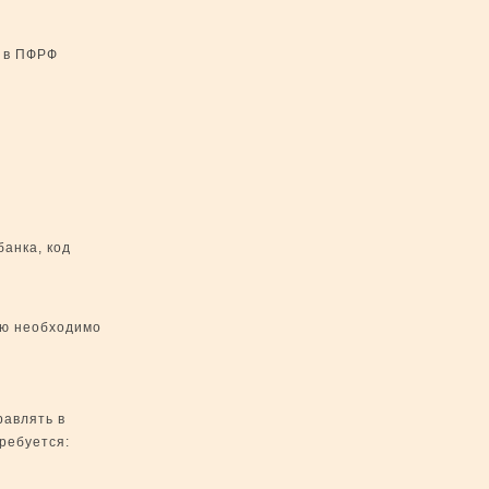
м в ПФРФ
банка, код
ию необходимо
равлять в
требуется: