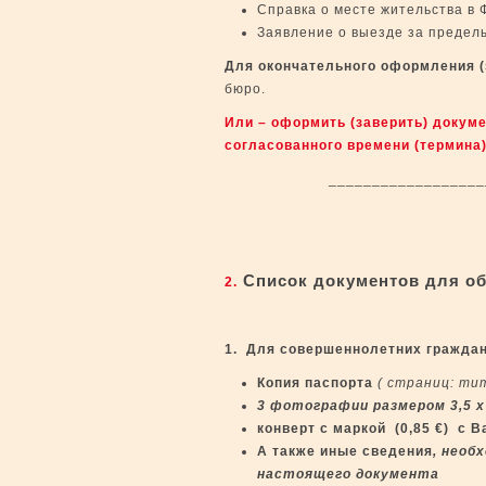
Справка о месте жительства в 
Заявление о выезде за предел
Для окончательного оформления (
бюро.
Или – оформить (заверить) докум
согласованного времени (термина)
_____________________
Список документов для об
2.
1. Для совершеннолетних граждан,
Копия паспорта
( страниц: ти
3 фотографии размером 3,5 х
конверт
c
маркой (0,85
€
) с 
А также иные сведения
, необ
настоящего документа