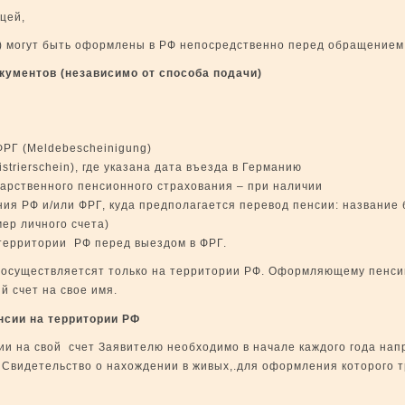
цей,
) могут быть оформлены в РФ непосредственно перед обращение
кументов (
независимо от способа подачи
)
ФРГ (Meldebescheinigung)
strierschein), где указана дата въезда в Германию
дарственного пенсионного страхования – при наличии
ия РФ и/или ФРГ, куда предполагается перевод пенсии: название 
омер личного счета)
территории РФ перед выездом в ФРГ.
 осуществляетсят только на территории РФ. Оформляющему пенс
й счет на свое имя.
нсии на территории РФ
и на свой счет Заявителю необходимо в начале каждого года нап
 Свидетельство о нахождении в живых,.для оформления которого 