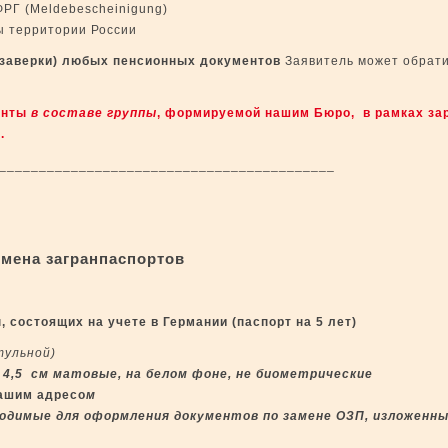
ФРГ (Meldebescheinigung)
ы территории России
заверки)
любых пенсионных
документов
Заявитель может обрати
енты
в составе группы
, формируемой нашим Бюро, в рамках за
.
_______________________________________
мена загранпаспортов
 состоящих на учете в Германии (паспорт на 5 лет)
тульной)
 4,5 см матовые, на белом фоне,
не биометрические
Вашим адресо
м
ходимые для оформления документов по замене ОЗП, изложенные