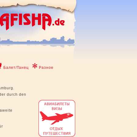
Балет/Танец
Разное
Hamburg.
der durch den
paweite
ür