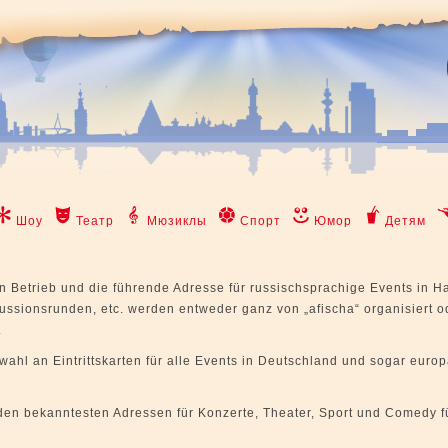
Шоу
Театр
Мюзиклы
Спорт
Юмор
Детям
 in Betrieb und die führende Adresse für russischsprachige Events in 
ussionsrunden, etc. werden entweder ganz von „afischa“ organisiert o
.
wahl an Eintrittskarten für alle Events in Deutschland und sogar euro
 den bekanntesten Adressen für Konzerte, Theater, Sport und Comedy f