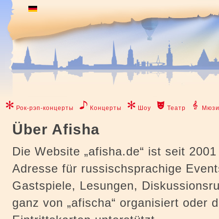
Рок-рэп-концерты
Концерты
Шоу
Театр
Мюзи
Über Afisha
Die Website „afisha.de“ ist seit 2001
Adresse für russischsprachige Even
Gastspiele, Lesungen, Diskussionsr
ganz von „afischa“ organisiert oder 