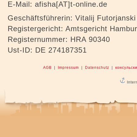
E-Mail: afisha[AT]t-online.de
Geschäftsführerin: Vitalij Futorjanski
Registergericht: Amtsgericht Hambu
Registernummer: HRA 90340
Ust-ID: DE 274187351
AGB
|
Impressum
|
Datenschutz
|
консульски
Inter