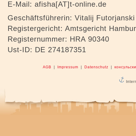
E-Mail: afisha[AT]t-online.de
Geschäftsführerin: Vitalij Futorjanski
Registergericht: Amtsgericht Hambu
Registernummer: HRA 90340
Ust-ID: DE 274187351
AGB
|
Impressum
|
Datenschutz
|
консульски
Inter