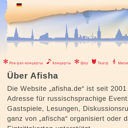
Рок-рэп-концерты
Концерты
Шоу
Театр
Мюзи
Über Afisha
Die Website „afisha.de“ ist seit 2001
Adresse für russischsprachige Even
Gastspiele, Lesungen, Diskussionsr
ganz von „afischa“ organisiert oder 