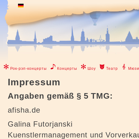
Рок-рэп-концерты
Концерты
Шоу
Театр
Мюзи
Impressum
Angaben gemäß § 5 TMG:
afisha.de
Galina Futorjanski
Kuenstlermanagement und Vorverkau