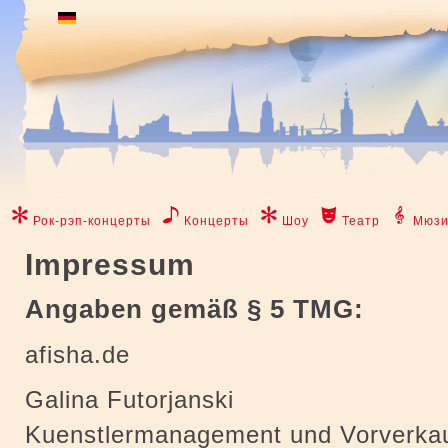
Рок-рэп-концерты
Концерты
Шоу
Театр
Мюзи
Impressum
Angaben gemäß § 5 TMG:
afisha.de
Galina Futorjanski
Kuenstlermanagement und Vorverkau